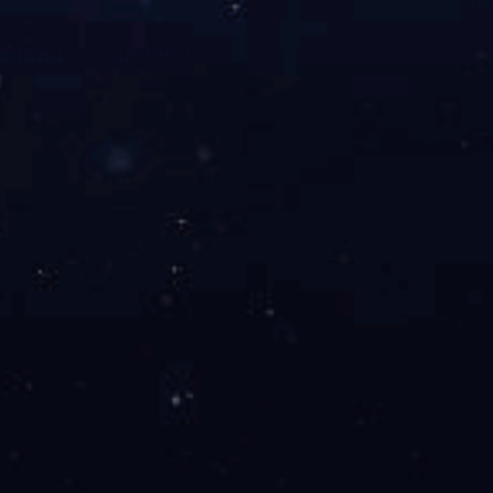
联系我们
华体会手机在线官网
联系人：闫洪静 15966991155
电话：0533-3911007 3910507
传真：0533-3910500
地址：山东省淄博市张店区麻营工业园5号
华体会手机在线官网厂家华体会手机在线
九游在线官方官网
|
乐鱼注册_乐鱼（中国）
|
AYX体育（中国）有
限公司
|
开云电子球赛中国有限公司
|
米兰官方网页版
|
多宝网页版
|
9U平台
|
完美官方网页版
|
九游娱乐·（NineGame中国）官方网站
|