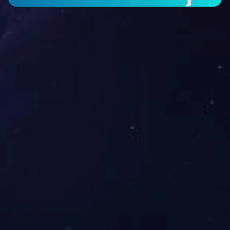
tags:浙江等径三
更新时间：23/04/18 
相关产品
浙江异径三通
热门地区产品
广东等径三通
，
安
广西等径三通
，
福