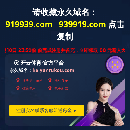
网站首页
华