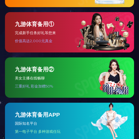
tags:90°弯头厂家
更新时间：23/02/25 
相关产品
U型弯头
热门地区产品
广东90°弯头
，
安徽
头
，
福建90°弯头