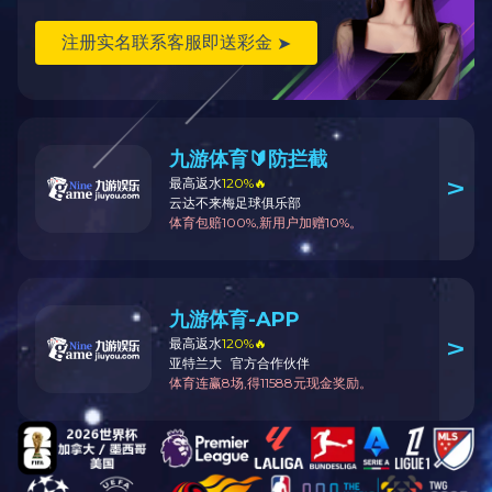
华体会手机在线官网产品（四通）
换热器
华体会手机在线官网法兰
产品详情
华体会手机在线官网管道
弯头产品为管件、
华体会手机在线官网
法兰连接、热熔连