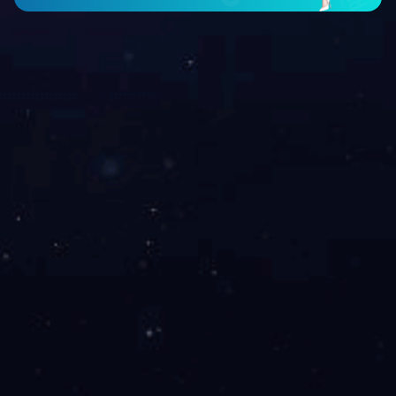
联系我们
华体会手机在线官网
联系人：闫洪静 15966991155
电话：0533-3911007 3910507
传真：0533-3910500
地址：山东省淄博市张店区麻营工业园5号
华体会手机在线官网厂家华体会手机在线
九游在线官方官网
|
乐鱼注册_乐鱼（中国）
|
AYX体育（中国）有
限公司
|
开云电子球赛中国有限公司
|
米兰官方网页版
|
多宝网页版
|
9U平台
|
完美官方网页版
|
九游娱乐·（NineGame中国）官方网站
|