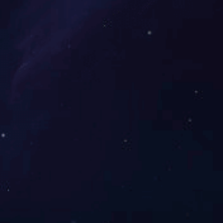
湖南90°弯头厂家，湖南90°弯头价格
3/02/25 16:00:02 【
打印此页
】 【
关闭
】
【返回上一页】
品
U型弯头
湖南45°弯头
区产品
弯头
，
安徽90°弯头
，
山东90°弯头
，
北京90°弯头
，
河南90°弯头
，
90°弯头