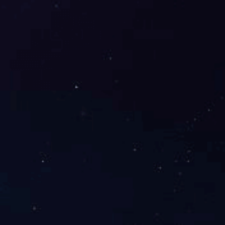
浙江90°弯头
，
湖南90°弯头
，
四川90°弯头
，
广西90°弯