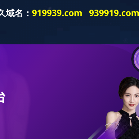
首页
华体会（中国）
产品展示
新闻中心
联系我们
资质荣誉