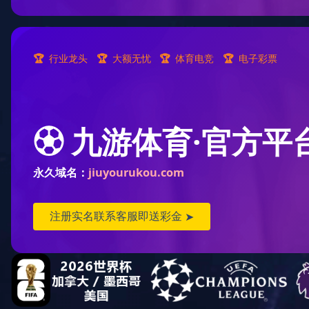
当前位置 :
主页
>>
湖南产品展示
>>
湖南华体会手机在线
湖南
湖南华体会手机在线官网产品（直管）
湖南华体会手机在线官网产品（弯头）
湖南华体会手机在线官网产品（三通）
湖南华体会手机在线官网产品（大小头）
湖南华体会手机在线官网产品（视镜、垫片、
湖南华体会手机在线官网产品（夹套管）