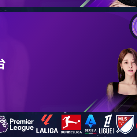
官网产品（弯头）
90°弯头
产品分类:
华体会手机在线
生产厂家:
华体会手机在线
价格:
来电咨询
添加时间:
23/02/25
点击次数：
盲板）
二 维 码: