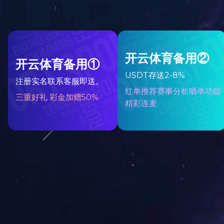
华体会手机在线官网产品（四通）
换热器
华体会手机在线官网法兰
产品
华体会手机在线官网管道
n通为管
华体会手机在线官网
异径n通
修。