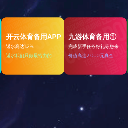
详情
件、管道连接件，用在主管道要分支管处。等径n通和异径n通都是n
广泛应用于石油化工、石油天然气、液化气、化肥、电厂、核电、造