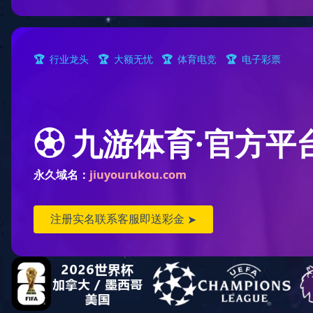
当前位置 :
主页
>>
产品展示
>>
华体会手机在线官网产品
等径
华体会手机在线官网产品（直管）
华体会手机在线官网产品（弯头）
华体会手机在线官网产品（三通）
华体会手机在线官网产品（大小头）
华体会手机在线官网产品（视镜、垫片、盲板
华体会手机在线官网产品（夹套管）