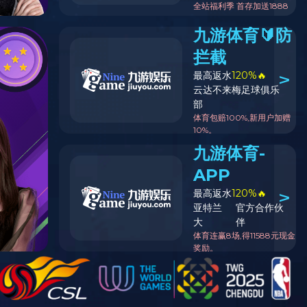
官网产品（三通）
官网