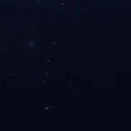
联系我们
华体会手机在线官网
联系人：闫洪静 15966991155
电话：0533-3911007 3910507
传真：0533-3910500
地址：山东省淄博市张店区麻营工业园5号
华体会手机在线官网厂家华体会手机在线
九游在线官方官网
|
乐鱼注册_乐鱼（中国）
|
AYX体育（中国）有
限公司
|
开云电子球赛中国有限公司
|
米兰官方网页版
|
多宝网页版
|
9U平台
|
完美官方网页版
|
九游娱乐·（NineGame中国）官方网站