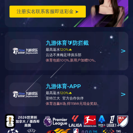
河南华体会手机在线官网产品（四通）
河南换热器
河南华体会手机在线官网法兰
产品详情
河南华体会手机在线官网管道
同心大小头指圆心
河南华体会手机在线官网
规格的异径管也可
偏心大小头指圆心
变流量的大小。