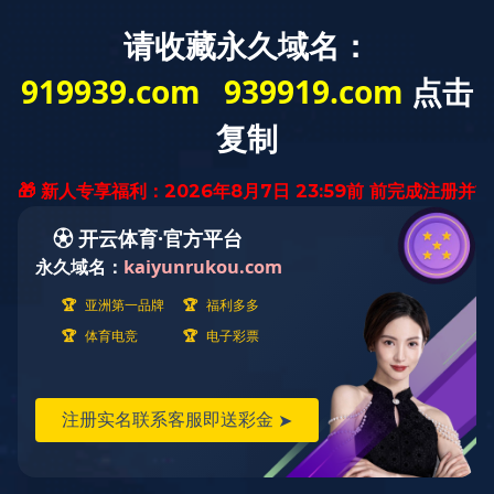
网站首页
华